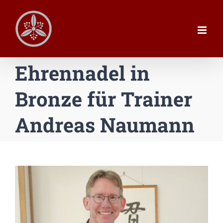
Zum
Inhalt
springen
Ehrennadel in
Bronze für Trainer
Andreas Naumann
Zeige
grösseres
Bild